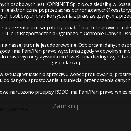
ch osobowych jest KOPRINET Sp. z o.o. z siedzibą w Koszal
mi elektronicznie poprzez adres ochrona.danych@kosztorys
KATALOGÓW NAKŁADÓW RZE
nych osobowych oraz korzystania z praw związanych z prz
lu prezentacji naszej oferty, działań marketingowych i na
. 1 lit. b i f Rozporządzenia Ogólnego o Ochronie Danych Os
cyjne
na naszej stronie jest dobrowolne. Odbiorcami danych os
zgoda i ma Pani/Pan prawo wycofania zgody w dowolnym mo
 czasu wykorzystywania możliwości marketingowych i anal
gospodarczej.
 W sytuacji wniesienia sprzeciwu wobec profilowania, pros
kacyjne
 do danych, sprostowania, usunięcia, przenoszenia danych l
sobowe naruszono przepisy RODO, ma Pani/Pan prawo wniesi
Zamknij
ieci Miejscowe