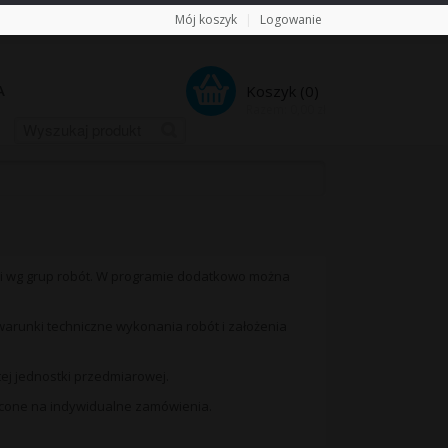
Mój koszyk
|
Logowanie
A
Koszyk (
0
)
Razem:
0,00
zł
i wg grup robót. W programie dodatkowo można
ę warunki techniczne wykonania robót i założenia
ej jednostki przedmiarowej.
econe na indywidualne zamówienia.