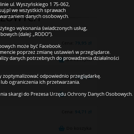
inie ul. Wyszyńskiego 1 75-062,
uj.pl we wszystkich sprawach
CZOWYCH
etwarzaniem danych osobowych.
leżytego wykonania świadczonych usług,
obowych (dalej: „RODO”).
Cena:
79,95 zł
obowych może być Facebook.
mencie poprzez zmianę ustawień w przeglądarce.
izy danych potrzebnych do prowadzenia działalności
Do koszyka
imy zoptymalizować odpowiednio przeglądarkę.
Cena:
79,95 zł
ub ograniczenia ich przetwarzania.
Do koszyka
enia skargi do Prezesa Urzędu Ochrony Danych Osobowych.
Cena:
94,71 zł
Do koszyka