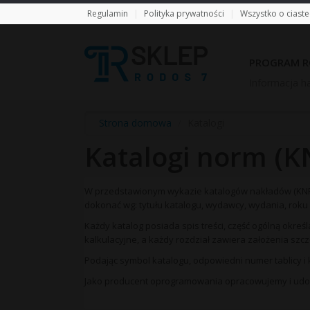
Regulamin
|
Polityka prywatności
|
Wszystko o ciast
PROGRAM R
Informacja ha
Strona domowa
/
Katalogi
Katalogi norm (K
W przedstawionym wykazie katalogów nakładów (KNR
dokonać wg: tytułu katalogu, wydawcy, wydania, roku
Każdy katalog posiada spis treści, część ogólną okreś
kalkulacyjne, a każdy rozdział zawiera założenia szc
Podając symbol katalogu, odpowiedni numer tablicy i
Jako producent oprogramowania opracowujemy i udost