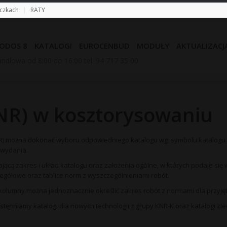
eczkach
|
RATY
ODOS 8
KATALOGI
EUROCENBUD
MODUŁY
AKTUALIZACJ
ndlowa od 8:00 do 16:00 tel. 94 717 35 00
NR) w kosztorysowaniu
) można dokonać wyboru odpowiedniego katalogu wg: symbolu katalogu 
 wydania.
lającą zakres i układ katalogu oraz założenia ogólne, w których podaje si
zegółowe oraz tablice norm z wyszczególnieniami robót.
 kolumny można jednoznacznie określić zakres robót z normami dla przyjęt
ępniamy katalogi dla nowych technologii z grupy KNR-K oraz katalogi zl