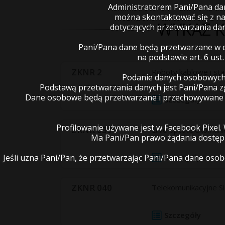
Administratorem Pani/Pana dany
można skontaktować się z na
WYKAZ 
dotyczących przetwarzania da
Pani/Pana dane będą przetwarzane w ce
na podstawie art. 6 ust
ZKNR 2
Roboty kablowe i sta
Podanie danych osobowych 
Podstawą przetwarzania danych jest Pani/Pana 
Dane osobowe będą przetwarzane i przechowywane do
Szczegóły
Profilowanie używane jest w Facebook Pixel.
ZKNR 039
Linie optotelekomuni
Ma Pani/Pan prawo żądania dostępu
Szczegóły
Jeśli uzna Pani/Pan, że przetwarzając Pani/Pana dane o
ZKNR 040
Telekomunikacyjne S
Szczegóły