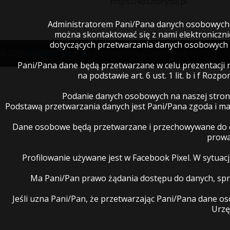
https://kosztorysuj.pl
Administratorem Pani/Pana danych osobowych je
można skontaktować się z nami elektroniczn
dotyczących przetwarzania danych osobowych 
© 2014
KOPRINET Sp. z o.o.
Wszelkie prawa zastrzeżone.
Pani/Pana dane będą przetwarzane w celu prezentacji 
na podstawie art. 6 ust. 1 lit. b i f R
Podanie danych osobowych na naszej stron
Podstawą przetwarzania danych jest Pani/Pana zgoda i 
Dane osobowe będą przetwarzane i przechowywane do cz
prowa
Profilowanie używane jest w Facebook Pixel. W sytua
Ma Pani/Pan prawo żądania dostępu do danych, spro
Jeśli uzna Pani/Pan, że przetwarzając Pani/Pana dane 
Urzę