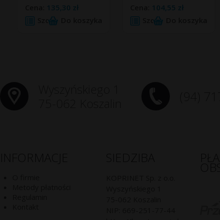
Cena:
135,30 zł
Cena:
104,55 zł
Szczegóły
Do koszyka
Szczegóły
Do koszyka
Wyszyńskiego 1
(94) 71
75-062 Koszalin
INFORMACJE
SIEDZIBA
PŁ
OB
O firmie
KOPRINET Sp. z o.o.
Metody płatności
Wyszyńskiego 1
Regulamin
75-062
Koszalin
Kontakt
NIP:
669-251-77-44